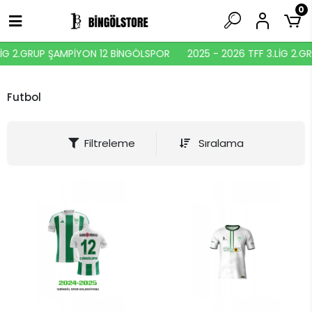
0
LİG 2.GRUP ŞAMPİYON 12 BİNGÖLSPOR
2025 - 2026 TFF 3.LİG 2.G
Futbol
Filtreleme
Sıralama