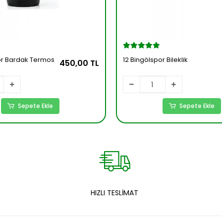
or Bardak Termos
12 Bingölspor Bileklik
450,00 TL
Sepete Ekle
Sepete Ekle
HIZLI TESLİMAT