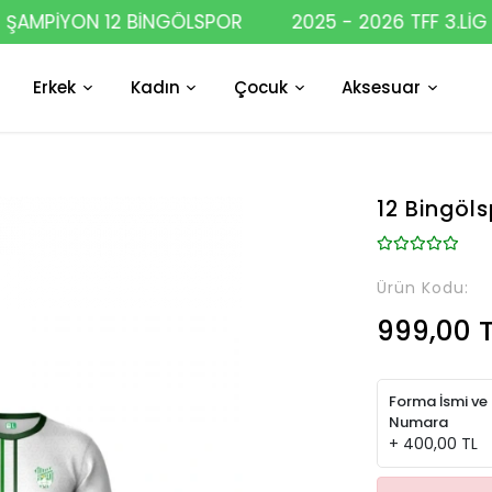
AMPİYON 12 BİNGÖLSPOR
2025 - 2026 TFF 3.LİG 2
Erkek
Kadın
Çocuk
Aksesuar
12 Bingöl
Ürün Kodu:
999,00 T
Forma İsmi ve
Numara
+ 400,00 TL