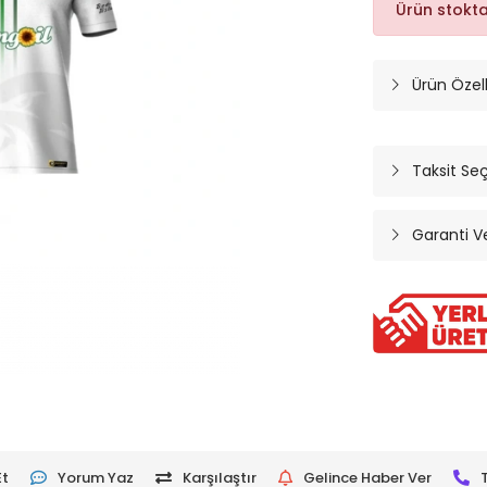
Ürün stokt
Ürün Özelli
Taksit Se
Garanti V
Et
Yorum Yaz
Karşılaştır
Gelince Haber Ver