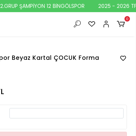
.GRUP ŞAMPİYON 12 BİNGÖLSPOR
2025 - 2026 TFF 3
0
spor Beyaz Kartal ÇOCUK Forma
L